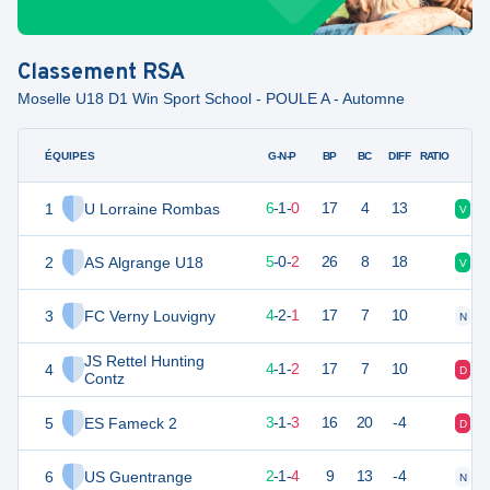
Classement
RSA
Moselle U18 D1 Win Sport School - POULE A - Automne
ÉQUIPES
PTS
JO
G-N-P
BP
BC
DIFF
RATIO
1
U Lorraine Rombas
19
7
6
-
1
-
0
17
4
13
V
V
2
AS Algrange U18
15
7
5
-
0
-
2
26
8
18
V
V
3
FC Verny Louvigny
14
7
4
-
2
-
1
17
7
10
N
D
JS Rettel Hunting
4
13
7
4
-
1
-
2
17
7
10
D
N
Contz
5
ES Fameck 2
10
7
3
-
1
-
3
16
20
-4
D
N
6
US Guentrange
7
7
2
-
1
-
4
9
13
-4
N
V