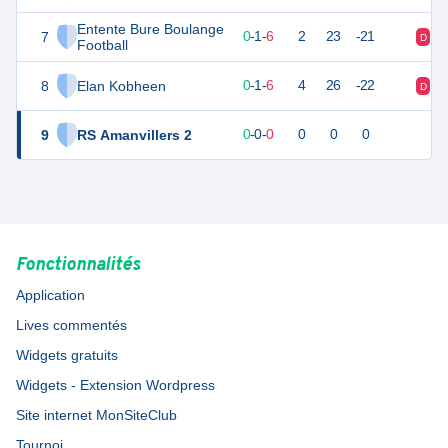
Entente Bure Boulange
7
1
7
0
-
1
-
6
2
23
-21
D
D
Football
8
Elan Kobheen
1
7
0
-
1
-
6
4
26
-22
D
D
9
RS Amanvillers 2
0
0
0
-
0
-
0
0
0
0
Fonctionnalités
Application
Lives commentés
Widgets gratuits
Widgets - Extension Wordpress
Site internet MonSiteClub
Tournoi