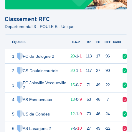
Classement
RFC
Departemental 3 - POULE B - Unique
ÉQUIPES
PTS
JO
G-N-P
BP
BC
DIFF
RATIO
1
FC de Bologne 2
61
22
20
-
1
-
1
113
17
96
V
V
2
CS Doulaincourtois
61
22
20
-
1
-
1
117
27
90
V
V
FC Joinville Vecqueville
3
45
22
15
-
0
-
7
71
49
22
V
D
2
4
AS Esnouveaux
39
22
13
-
0
-
9
53
46
7
D
V
5
US de Condes
36
22
12
-
1
-
9
70
46
24
V
D
6
AS Lasarjonc 2
26
22
7
-
5
-
10
27
49
-22
D
V