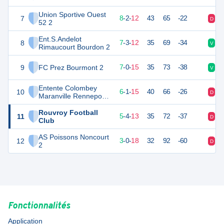
Union Sportive Ouest
7
26
22
8
-
2
-
12
43
65
-22
D
V
52 2
Ent.S.Andelot
8
24
22
7
-
3
-
12
35
69
-34
V
V
Rimaucourt Bourdon 2
9
FC Prez Bourmont 2
21
22
7
-
0
-
15
35
73
-38
V
V
Entente Colombey
10
19
22
6
-
1
-
15
40
66
-26
D
D
Maranville Rennepont
2
Rouvroy Football
11
19
22
5
-
4
-
13
35
72
-37
D
D
Club
AS Poissons Noncourt
12
8
22
3
-
0
-
18
32
92
-60
D
D
2
Fonctionnalités
Application