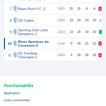
7
Maen Roch F.C. 3
11
10
3
-
2
-
5
25
31
-6
-6
D
N
8
US Cogles
5
10
1
-
3
-
5
19
29
-10
-10
N
D
Sporting Club Luitre
9
5
10
2
-
2
-
3
14
24
-10
-10
V
Dompierre 2
Rives Sportives du
10
2
10
1
-
1
-
6
9
30
-21
-21
D
D
Couesnon 3
AS Tremblay
11
-1
10
0
-
0
-
9
4
30
-26
-26
D
D
Chauvigne 2
Fonctionnalités
Application
Lives commentés