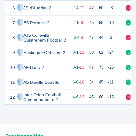
6
JS d'Audrieu 2
25
22
7
-
4
-
11
47
50
-3
D
D
7
ES Portaise 2
25
22
7
-
5
-
9
45
58
-13
V
V
AJS Colleville
8
25
22
8
-
4
-
8
47
44
3
D
V
Ouistreham Football 3
9
Hastings FC Rcsmn 2
25
22
8
-
1
-
13
38
62
-24
V
V
10
AF Basly 2
25
22
8
-
1
-
13
47
73
-26
V
D
11
AS Bieville Beuville
23
22
6
-
6
-
10
34
45
-11
V
D
Inter Odon Football
12
18
22
4
-
6
-
12
45
60
-15
D
D
Communautaire 2