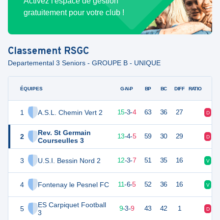
Activez l'espace de gestion
gratuitement pour votre club !
Classement
RSGC
Departemental 3 Seniors - GROUPE B - UNIQUE
ÉQUIPES
PTS
JO
G-N-P
BP
BC
DIFF
RATIO
1
A.S.L. Chemin Vert 2
48
22
15
-
3
-
4
63
36
27
D
V
Rev. St Germain
2
43
22
13
-
4
-
5
59
30
29
D
V
Courseulles 3
3
U.S.I. Bessin Nord 2
39
22
12
-
3
-
7
51
35
16
V
N
4
Fontenay le Pesnel FC
39
22
11
-
6
-
5
52
36
16
V
N
ES Carpiquet Football
5
29
22
9
-
3
-
9
43
42
1
D
V
3