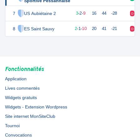
Sportive Pessannaise
7
US Aubiétaine 2
10
14
3
-
2
-
9
16
44
-28
D
D
8
ES Saint Sauvy
7
13
2
-
1
-
10
20
41
-21
D
D
Fonctionnalités
Application
Lives commentés
Widgets gratuits
Widgets - Extension Wordpress
Site internet MonSiteClub
Tournoi
Convocations