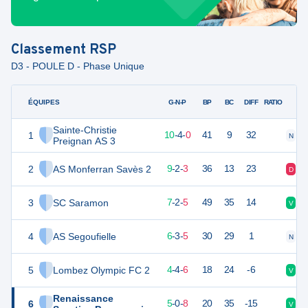
Classement
RSP
D3 - POULE D - Phase Unique
ÉQUIPES
PTS
JO
G-N-P
BP
BC
DIFF
RATIO
Sainte-Christie
1
34
14
10
-
4
-
0
41
9
32
N
V
Preignan AS 3
2
AS Monferran Savès 2
29
14
9
-
2
-
3
36
13
23
D
D
3
SC Saramon
23
14
7
-
2
-
5
49
35
14
V
V
4
AS Segoufielle
20
14
6
-
3
-
5
30
29
1
N
V
5
Lombez Olympic FC 2
16
14
4
-
4
-
6
18
24
-6
V
V
Renaissance
6
15
13
5
-
0
-
8
20
35
-15
V
D