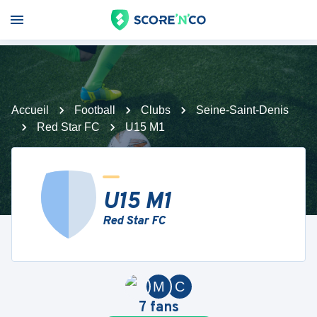
Accueil
Football
Clubs
Seine-Saint-Denis
Red Star FC
U15 M1
U15 M1
Red Star FC
M
C
7
fans