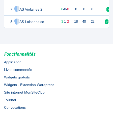
7
AS Violaines 2
0
0
0
-
0
-
0
0
0
0
V
8
AS Loisonnaise
4
12
3
-
1
-
2
18
40
-22
V
N
Fonctionnalités
Application
Lives commentés
Widgets gratuits
Widgets - Extension Wordpress
Site internet MonSiteClub
Tournoi
Convocations