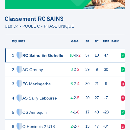
Classement
RC SAINS
U18 D4 - POULE C - PHASE UNIQUE
ÉQUIPES
PTS
JO
G-N-P
BP
BC
DIFF
RATIO
1
RC Sains En Gohelle
30
12
10
-
0
-
2
57
10
47
V
V
2
AG Grenay
26
12
8
-
2
-
2
39
9
30
V
V
3
EC Mazingarbe
20
12
6
-
2
-
4
30
21
9
D
D
4
AS Sailly Labourse
13
12
4
-
2
-
5
20
27
-7
D
D
5
OS Annequin
12
12
4
-
1
-
6
17
40
-23
V
V
6
O Heninois 2 U18
7
12
2
-
2
-
7
13
47
-34
D
D