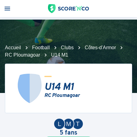
Accueil
Football
Clubs
Côtes-d'Armor
RC Ploumagoar
U14 M1
U14 M1
RC Ploumagoar
L
M
T
5
fans