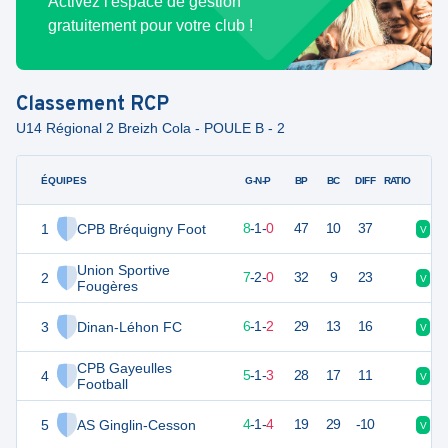
Activez l'espace de gestion
gratuitement pour votre club !
Classement
RCP
U14 Régional 2 Breizh Cola - POULE B - 2
ÉQUIPES
PTS
JO
G-N-P
BP
BC
DIFF
RATIO
1
CPB Bréquigny Foot
25
9
8
-
1
-
0
47
10
37
V
V
Union Sportive
2
23
9
7
-
2
-
0
32
9
23
V
V
Fougères
3
Dinan-Léhon FC
19
9
6
-
1
-
2
29
13
16
V
D
CPB Gayeulles
4
16
9
5
-
1
-
3
28
17
11
V
N
Football
5
AS Ginglin-Cesson
13
9
4
-
1
-
4
19
29
-10
V
D