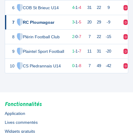
6
COB St Brieuc U14
13
9
4
-
1
-
4
31
22
9
D
V
7
RC Ploumagoar
10
9
3
-
1
-
5
20
29
-9
D
N
8
Plérin Football Club
6
9
2
-
0
-
7
7
22
-15
D
V
9
Plaintel Sport Football
4
9
1
-
1
-
7
11
31
-20
D
D
10
CS Pledrannais U14
1
9
0
-
1
-
8
7
49
-42
D
D
Fonctionnalités
Application
Lives commentés
Widgets gratuits