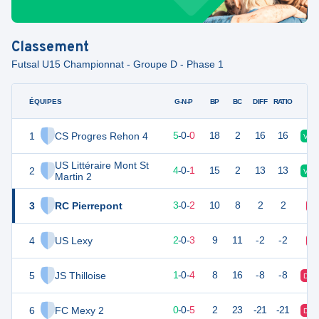
Classement
Futsal U15 Championnat - Groupe D - Phase 1
ÉQUIPES
PTS
JO
G-N-P
BP
BC
DIFF
RATIO
1
CS Progres Rehon 4
20
5
5
-
0
-
0
18
2
16
16
V
US Littéraire Mont St
2
17
5
4
-
0
-
1
15
2
13
13
V
Martin 2
3
RC Pierrepont
14
5
3
-
0
-
2
10
8
2
2
D
4
US Lexy
11
5
2
-
0
-
3
9
11
-2
-2
D
5
JS Thilloise
8
5
1
-
0
-
4
8
16
-8
-8
D
6
FC Mexy 2
5
5
0
-
0
-
5
2
23
-21
-21
D