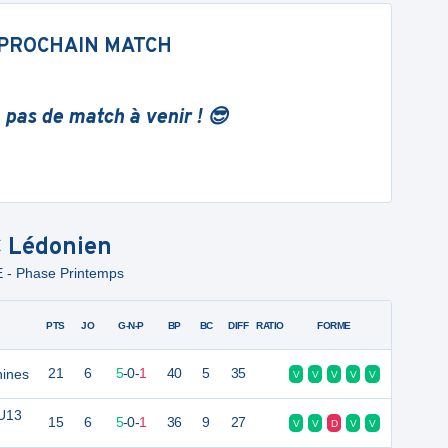
PROCHAIN MATCH
 pas de match à venir ! 😎
 Lédonien
 - Phase Printemps
PTS
JO
G-N-P
BP
BC
DIFF
RATIO
FORME
nines
21
6
5
-
0
-
1
40
5
35
V
V
V
V
V
 U13
15
6
5
-
0
-
1
36
9
27
V
V
D
V
V