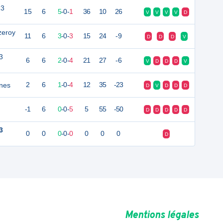
13
15
6
5
-
0
-
1
36
10
26
V
V
V
V
D
zeroy
11
6
3
-
0
-
3
15
24
-9
D
D
D
V
3
6
6
2
-
0
-
4
21
27
-6
V
D
D
D
V
nes
2
6
1
-
0
-
4
12
35
-23
D
V
D
D
D
-1
6
0
-
0
-
5
5
55
-50
D
D
D
D
D
3
0
0
0
-
0
-
0
0
0
0
D
Mentions légales