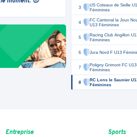
 le moment. 😔
US Coteaux de Seille U
3
Féminines
FC Cantonal la Joux No
4
U13 Féminines
Racing Club Angillon U1
5
Féminines
6
Jura Nord F U13 Fémini
Poligny Grimont FC U13
7
Féminines
RC Lons le Saunier U1
8
Féminines
Entreprise
Sports