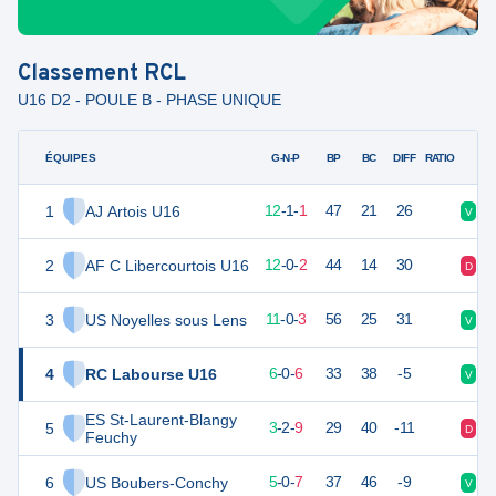
Classement
RCL
U16 D2 - POULE B - PHASE UNIQUE
ÉQUIPES
PTS
JO
G-N-P
BP
BC
DIFF
RATIO
1
AJ Artois U16
37
14
12
-
1
-
1
47
21
26
V
V
2
AF C Libercourtois U16
36
14
12
-
0
-
2
44
14
30
D
V
3
US Noyelles sous Lens
33
14
11
-
0
-
3
56
25
31
V
V
4
RC Labourse U16
16
14
6
-
0
-
6
33
38
-5
V
D
ES St-Laurent-Blangy
5
11
14
3
-
2
-
9
29
40
-11
D
D
Feuchy
6
US Boubers-Conchy
10
14
5
-
0
-
7
37
46
-9
V
V