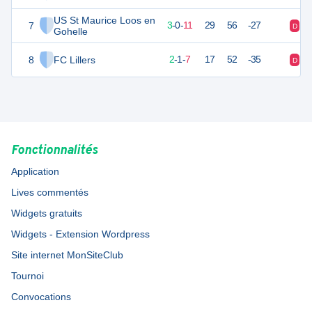
US St Maurice Loos en
7
9
14
3
-
0
-
11
29
56
-27
D
D
Gohelle
8
FC Lillers
3
14
2
-
1
-
7
17
52
-35
D
D
Fonctionnalités
Application
Lives commentés
Widgets gratuits
Widgets - Extension Wordpress
Site internet MonSiteClub
Tournoi
Convocations