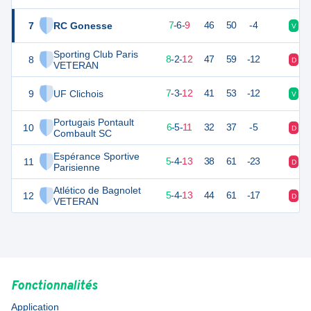
7
RC Gonesse
27
22
7
-
6
-
9
46
50
-4
V
D
Sporting Club Paris
8
26
22
8
-
2
-
12
47
59
-12
D
V
VETERAN
9
UF Clichois
24
22
7
-
3
-
12
41
53
-12
V
D
Portugais Pontault
10
22
22
6
-
5
-
11
32
37
-5
D
V
Combault SC
Espérance Sportive
11
19
22
5
-
4
-
13
38
61
-23
D
D
Parisienne
Atlético de Bagnolet
12
19
22
5
-
4
-
13
44
61
-17
D
D
VETERAN
Fonctionnalités
Application