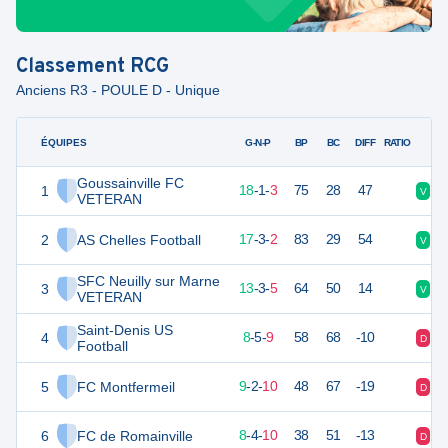
Classement
RCG
Anciens R3 - POULE D - Unique
ÉQUIPES
PTS
JO
G-N-P
BP
BC
DIFF
RATIO
Goussainville FC
1
55
22
18
-
1
-
3
75
28
47
V
V
VETERAN
2
AS Chelles Football
54
22
17
-
3
-
2
83
29
54
V
V
SFC Neuilly sur Marne
3
41
22
13
-
3
-
5
64
50
14
V
V
VETERAN
Saint-Denis US
4
29
22
8
-
5
-
9
58
68
-10
D
V
Football
5
FC Montfermeil
28
22
9
-
2
-
10
48
67
-19
D
D
6
FC de Romainville
28
22
8
-
4
-
10
38
51
-13
D
D