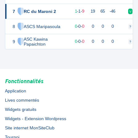
7
RC du Maroni 2
15
12
1
-
1
-
9
19
65
-46
V
D
8
ASCS Maripasoula
0
0
0
-
0
-
0
0
0
0
?
?
ASC Kawina
9
0
0
0
-
0
-
0
0
0
0
?
?
Papaichton
Fonctionnalités
Application
Lives commentés
Widgets gratuits
Widgets - Extension Wordpress
Site internet MonSiteClub
Tournoi