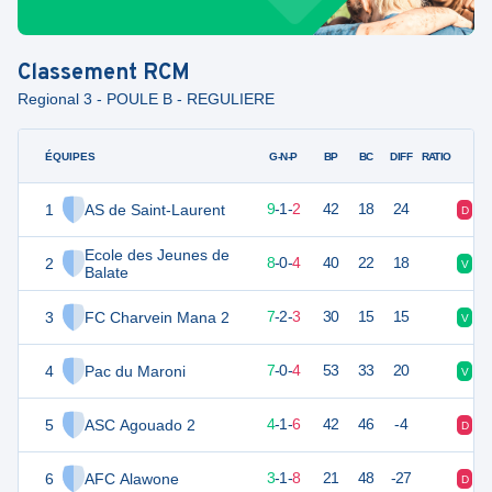
Classement
RCM
Regional 3 - POULE B - REGULIERE
ÉQUIPES
PTS
JO
G-N-P
BP
BC
DIFF
RATIO
1
AS de Saint-Laurent
40
12
9
-
1
-
2
42
18
24
D
V
Ecole des Jeunes de
2
36
12
8
-
0
-
4
40
22
18
V
V
Balate
3
FC Charvein Mana 2
35
12
7
-
2
-
3
30
15
15
V
N
4
Pac du Maroni
31
12
7
-
0
-
4
53
33
20
V
D
5
ASC Agouado 2
24
12
4
-
1
-
6
42
46
-4
D
D
6
AFC Alawone
21
12
3
-
1
-
8
21
48
-27
D
V