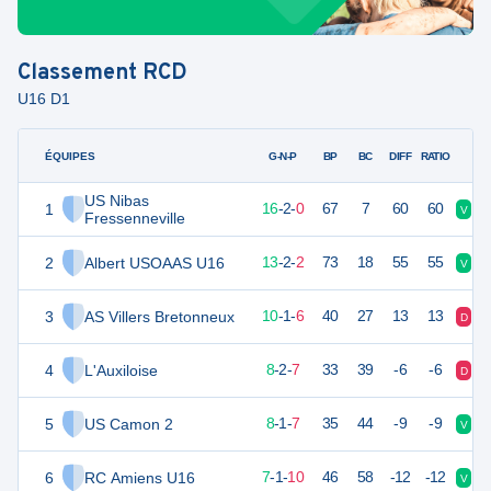
Classement
RCD
U16 D1
ÉQUIPES
PTS
JO
G-N-P
BP
BC
DIFF
RATIO
US Nibas
1
50
18
16
-
2
-
0
67
7
60
60
V
V
Fressenneville
2
Albert USOAAS U16
40
18
13
-
2
-
2
73
18
55
55
V
D
3
AS Villers Bretonneux
30
18
10
-
1
-
6
40
27
13
13
D
D
4
L'Auxiloise
25
18
8
-
2
-
7
33
39
-6
-6
D
V
5
US Camon 2
23
18
8
-
1
-
7
35
44
-9
-9
V
D
6
RC Amiens U16
22
18
7
-
1
-
10
46
58
-12
-12
V
D