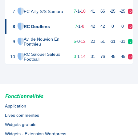
7
FC Ailly S/S Samara
21
18
7
-
1
-
10
41
66
-25
-25
D
V
8
RC Doullens
20
18
7
-
1
-
8
42
42
0
0
D
V
Av. de Nouvion En
9
14
18
5
-
0
-
12
20
51
-31
-31
V
D
Ponthieu
RC Salouel Saleux
10
8
18
3
-
1
-
14
31
76
-45
-45
D
D
Football
Fonctionnalités
Application
Lives commentés
Widgets gratuits
Widgets - Extension Wordpress