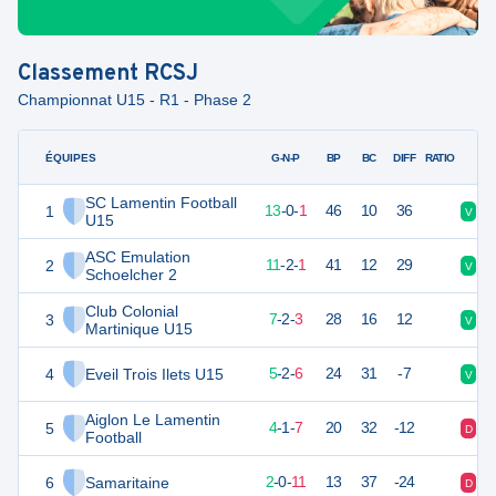
Classement
RCSJ
Championnat U15 - R1 - Phase 2
ÉQUIPES
PTS
JO
G-N-P
BP
BC
DIFF
RATIO
SC Lamentin Football
1
53
14
13
-
0
-
1
46
10
36
V
V
U15
ASC Emulation
2
49
14
11
-
2
-
1
41
12
29
V
D
Schoelcher 2
Club Colonial
3
35
12
7
-
2
-
3
28
16
12
V
D
Martinique U15
4
Eveil Trois Ilets U15
30
13
5
-
2
-
6
24
31
-7
V
V
Aiglon Le Lamentin
5
25
12
4
-
1
-
7
20
32
-12
D
D
Football
6
Samaritaine
19
13
2
-
0
-
11
13
37
-24
D
V