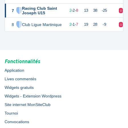
Racing Club Saint
7
19
13
2
-
2
-
8
13
38
-25
D
D
Joseph U15
8
Club Ligue Martinique
17
11
2
-
1
-
7
19
28
-9
D
D
Fonctionnalités
Application
Lives commentés
Widgets gratuits
Widgets - Extension Wordpress
Site internet MonSiteClub
Tournoi
Convocations