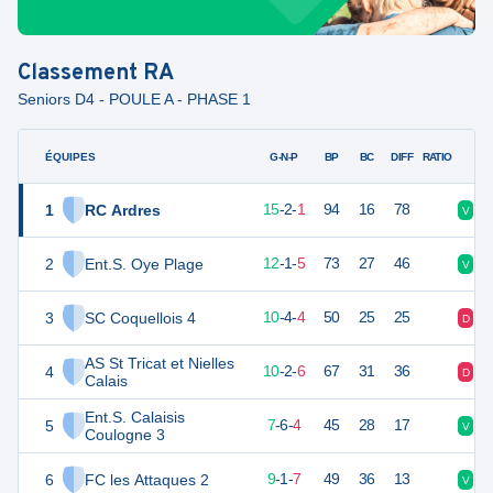
Classement
RA
Seniors D4 - POULE A - PHASE 1
ÉQUIPES
PTS
JO
G-N-P
BP
BC
DIFF
RATIO
1
RC Ardres
47
18
15
-
2
-
1
94
16
78
V
D
2
Ent.S. Oye Plage
37
18
12
-
1
-
5
73
27
46
V
N
3
SC Coquellois 4
34
18
10
-
4
-
4
50
25
25
D
N
AS St Tricat et Nielles
4
32
18
10
-
2
-
6
67
31
36
D
V
Calais
Ent.S. Calaisis
5
27
17
7
-
6
-
4
45
28
17
V
D
Coulogne 3
6
FC les Attaques 2
27
18
9
-
1
-
7
49
36
13
V
N