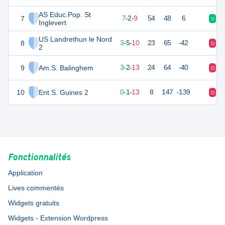
AS Educ.Pop. St
7
23
18
7
-
2
-
9
54
48
6
V
V
Inglevert
US Landrethun le Nord
8
14
18
3
-
5
-
10
23
65
-42
D
D
2
9
Am.S. Balinghem
11
18
3
-
2
-
13
24
64
-40
D
D
10
Ent.S. Guines 2
-3
17
0
-
1
-
13
8
147
-139
D
D
Fonctionnalités
Application
Lives commentés
Widgets gratuits
Widgets - Extension Wordpress