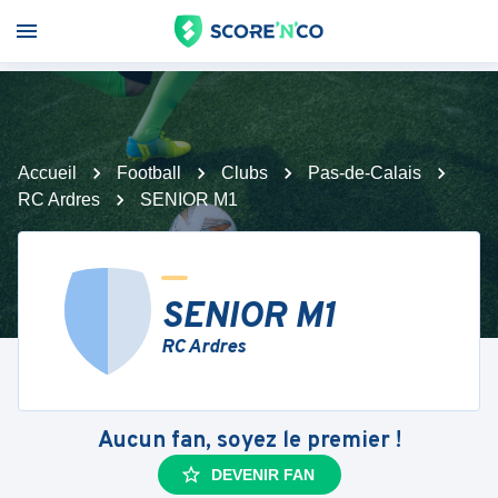
Accueil
Football
Clubs
Pas-de-Calais
RC Ardres
SENIOR M1
SENIOR M1
RC Ardres
Aucun fan, soyez le premier !
DEVENIR FAN