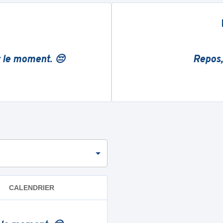
r le moment. 😔
Repos,
CALENDRIER