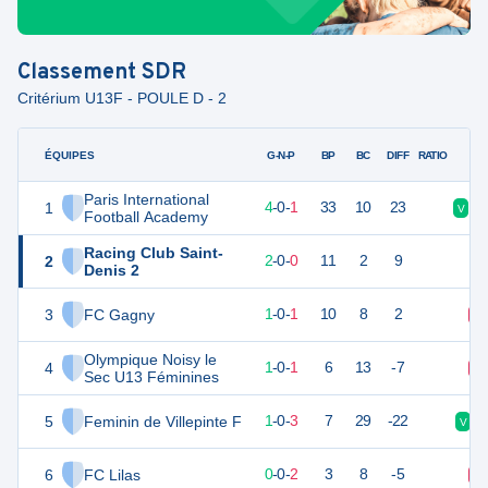
Classement
SDR
Critérium U13F - POULE D - 2
ÉQUIPES
PTS
JO
G-N-P
BP
BC
DIFF
RATIO
Paris International
1
12
5
4
-
0
-
1
33
10
23
V
D
Football Academy
Racing Club Saint-
2
6
2
2
-
0
-
0
11
2
9
Denis 2
3
FC Gagny
3
2
1
-
0
-
1
10
8
2
D
Olympique Noisy le
4
3
2
1
-
0
-
1
6
13
-7
D
Sec U13 Féminines
5
Feminin de Villepinte F
2
5
1
-
0
-
3
7
29
-22
V
6
FC Lilas
0
2
0
-
0
-
2
3
8
-5
D