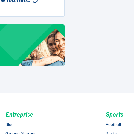
 le moment. 😔
Entreprise
Sports
Blog
Football
Groupe Scorers
Basket