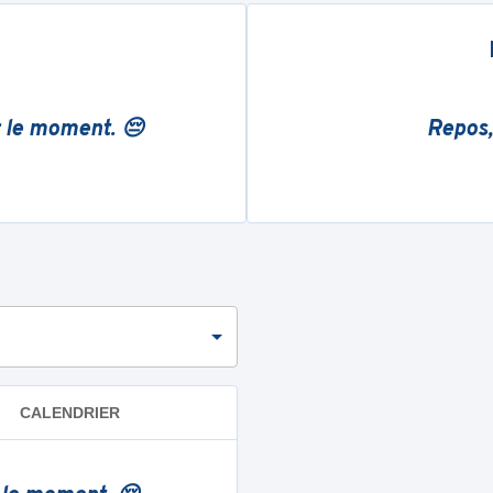
r le moment. 😔
Repos,
CALENDRIER