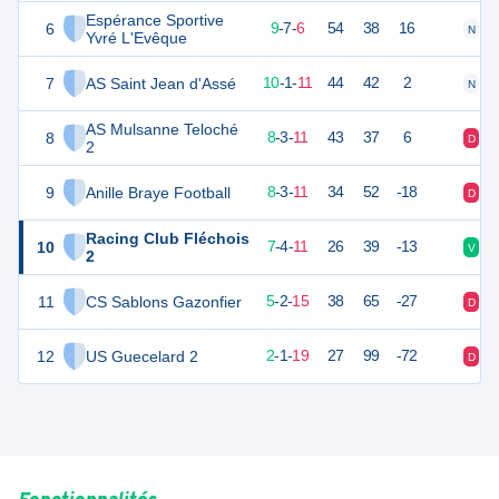
Espérance Sportive
6
34
22
9
-
7
-
6
54
38
16
N
N
Yvré L'Evêque
7
AS Saint Jean d'Assé
30
22
10
-
1
-
11
44
42
2
N
V
AS Mulsanne Teloché
8
27
22
8
-
3
-
11
43
37
6
D
V
2
9
Anille Braye Football
27
22
8
-
3
-
11
34
52
-18
D
D
Racing Club Fléchois
10
25
22
7
-
4
-
11
26
39
-13
V
N
2
11
CS Sablons Gazonfier
15
22
5
-
2
-
15
38
65
-27
D
D
12
US Guecelard 2
7
22
2
-
1
-
19
27
99
-72
D
V