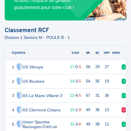
Activez l'espace de gestion
gratuitement pour votre club !
Classement
RCF
Division 1 Seniors M - POULE B - 1
ÉQUIPES
PTS
JO
G-N-P
BP
BC
DIFF
RATIO
1
US Vibraye
51
22
17
-
0
-
5
56
29
27
V
D
2
US Bouloire
44
22
14
-
3
-
5
54
35
19
V
D
3
AS Le Mans Villaret 3
39
22
12
-
4
-
5
67
31
36
V
N
4
AS Clermont Créans
38
22
13
-
1
-
8
49
36
13
D
V
Union Sportive
5
36
22
11
-
3
-
8
49
38
11
V
D
Bazouges-Cré/Loir