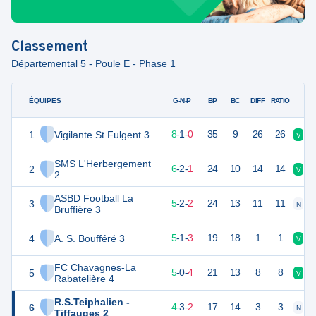
Classement
Départemental 5 - Poule E - Phase 1
ÉQUIPES
PTS
JO
G-N-P
BP
BC
DIFF
RATIO
1
Vigilante St Fulgent 3
25
9
8
-
1
-
0
35
9
26
26
V
V
SMS L'Herbergement
2
20
9
6
-
2
-
1
24
10
14
14
V
D
2
ASBD Football La
3
17
9
5
-
2
-
2
24
13
11
11
N
V
Bruffière 3
4
A. S. Boufféré 3
16
9
5
-
1
-
3
19
18
1
1
V
V
FC Chavagnes-La
5
15
9
5
-
0
-
4
21
13
8
8
V
D
Rabatelière 4
R.S.Teiphalien -
6
15
9
4
-
3
-
2
17
14
3
3
N
V
Tiffauges 2