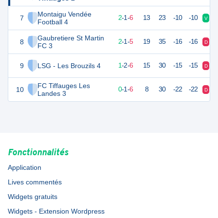
Montaigu Vendée
7
7
9
2
-
1
-
6
13
23
-10
-10
V
D
Football 4
Gaubretiere St Martin
8
6
9
2
-
1
-
5
19
35
-16
-16
D
V
FC 3
9
LSG - Les Brouzils 4
5
9
1
-
2
-
6
15
30
-15
-15
D
D
FC Tiffauges Les
10
-1
9
0
-
1
-
6
8
30
-22
-22
D
D
Landes 3
Fonctionnalités
Application
Lives commentés
Widgets gratuits
Widgets - Extension Wordpress