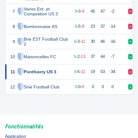
Vaires Ent. et
7
27
20
8
-
3
-
9
45
47
-2
D
D
Competition US 3
8
Bombonnaise AS
23
20
6
-
5
-
9
23
37
-14
D
N
Brie EST Football Club
9
21
20
6
-
3
-
11
30
46
-16
V
D
2
10
Maisoncelles FC
16
20
5
-
2
-
13
37
44
-7
V
D
11
Ponthierry US 3
16
20
4
-
5
-
11
19
53
-34
D
N
12
Snie Football Club
0
0
0
-
0
-
0
0
0
0
V
D
Fonctionnalités
Application