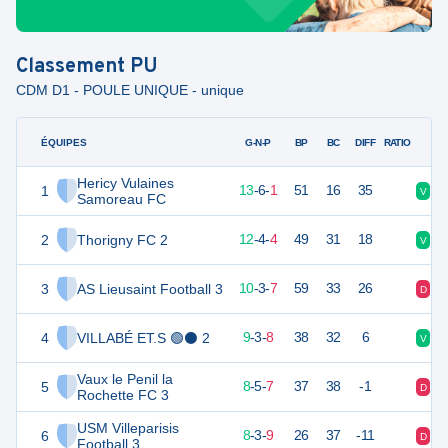
Classement
PU
CDM D1 - POULE UNIQUE - unique
ÉQUIPES
PTS
JO
G-N-P
BP
BC
DIFF
RATIO
Hericy Vulaines
1
45
20
13
-
6
-
1
51
16
35
V
N
Samoreau FC
2
Thorigny FC 2
40
20
12
-
4
-
4
49
31
18
V
V
3
AS Lieusaint Football 3
33
20
10
-
3
-
7
59
33
26
D
V
4
VILLABÉ ET.S 🟢⚫ 2
29
20
9
-
3
-
8
38
32
6
V
V
Vaux le Penil la
5
27
20
8
-
5
-
7
37
38
-1
D
V
Rochette FC 3
USM Villeparisis
6
27
20
8
-
3
-
9
26
37
-11
D
V
Football 3