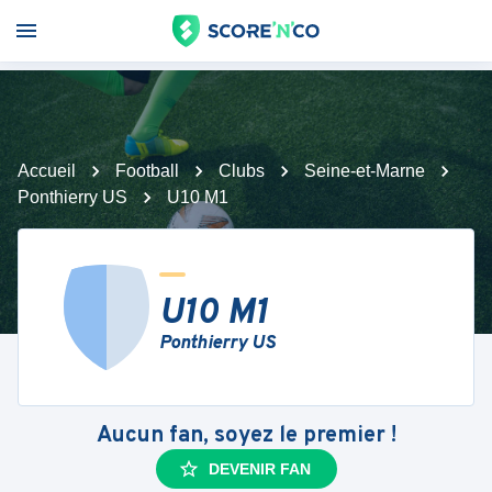
Accueil
Football
Clubs
Seine-et-Marne
Ponthierry US
U10 M1
U10 M1
Ponthierry US
Aucun fan, soyez le premier !
DEVENIR FAN