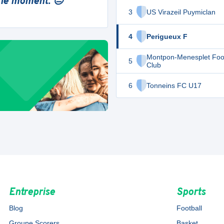
 le moment. 😔
3
US Virazeil Puymiclan
4
Perigueux F
Montpon-Menesplet Foot
5
Club
6
Tonneins FC U17
Entreprise
Sports
Blog
Football
Groupe Scorers
Basket