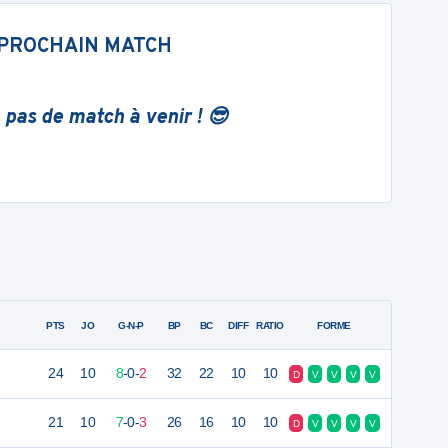
PROCHAIN MATCH
 pas de match à venir ! 😎
PTS
JO
G-N-P
BP
BC
DIFF
RATIO
FORME
24
10
8
-
0
-
2
32
22
10
10
D
V
V
V
V
21
10
7
-
0
-
3
26
16
10
10
D
V
V
V
V