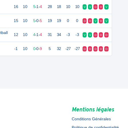
16
10
5
-
1
-
4
28
18
10
10
V
V
D
D
V
15
10
5
-
0
-
5
19
19
0
0
D
D
V
D
V
ball
12
10
4
-
1
-
4
31
34
-3
-3
V
V
D
D
D
-1
10
0
-
0
-
9
5
32
-27
-27
D
D
D
D
D
Mentions légales
Conditions Générales
Politique de confidentialité