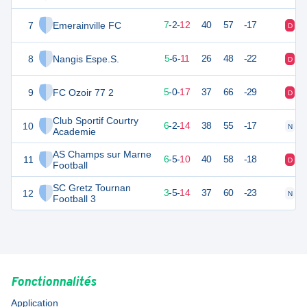
7
Emerainville FC
22
22
7
-
2
-
12
40
57
-17
D
D
8
Nangis Espe.S.
18
22
5
-
6
-
11
26
48
-22
D
V
9
FC Ozoir 77 2
15
22
5
-
0
-
17
37
66
-29
D
D
Club Sportif Courtry
10
14
22
6
-
2
-
14
38
55
-17
N
D
Academie
AS Champs sur Marne
11
13
22
6
-
5
-
10
40
58
-18
D
D
Football
SC Gretz Tournan
12
12
22
3
-
5
-
14
37
60
-23
N
D
Football 3
Fonctionnalités
Application