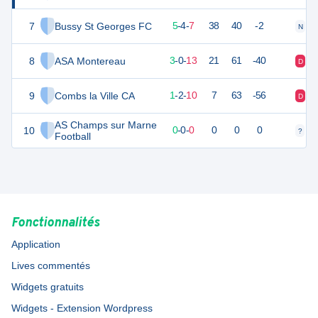
7
Bussy St Georges FC
19
16
5
-
4
-
7
38
40
-2
N
V
8
ASA Montereau
9
16
3
-
0
-
13
21
61
-40
D
D
9
Combs la Ville CA
2
16
1
-
2
-
10
7
63
-56
D
D
AS Champs sur Marne
10
0
0
0
-
0
-
0
0
0
0
?
?
Football
Fonctionnalités
Application
Lives commentés
Widgets gratuits
Widgets - Extension Wordpress