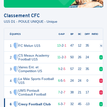
Classement
CFC
U15 D1 - POULE UNIQUE - Unique
ÉQUIPES
PTS
JO
G-N-P
BP
BC
DIFF
RATIO
1
FC Melun U15
41
16
13
-
2
-
1
47
12
35
N
V
CS Meaux Academy
2
35
16
11
-
2
-
3
50
26
24
V
V
Football U15
Vaires Ent. et
3
29
16
9
-
2
-
5
57
22
35
V
V
Competition US
Le Mée Sports Football
4
23
16
6
-
5
-
5
24
24
0
D
N
U15
UMS Pontault
5
23
16
7
-
2
-
7
38
21
17
D
N
Combault Football
6
Crecy Football Club
21
16
6
-
3
-
7
32
45
-13
V
D