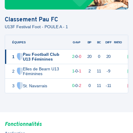
Classement
Pau FC
U13F Festival Foot - POULE A - 1
ÉQUIPES
PTS
JO
G-N-P
BP
BC
DIFF
RATIO
Pau Football Club
1
6
2
2
-
0
-
0
20
0
20
V
U13 Féminines
Elles de Bearn U13
2
3
2
1
-
0
-
1
2
11
-9
V
Féminines
3
St. Navarrais
0
2
0
-
0
-
2
0
11
-11
D
Fonctionnalités