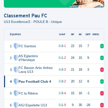
Classement
Pau FC
U13 Excellence/2 - POULE B - Unique
ÉQUIPES
PTS
JO
G-N-P
BP
BC
DIFF
RATIO
1
FC Gantois
21
10
6
-
3
-
1
22
15
7
V
V
AS Eglantins
2
19
9
6
-
1
-
2
24
15
9
V
V
d'Hendaye
FC Bassin Artix Arthez
3
15
10
4
-
3
-
3
21
18
3
D
D
Lacq U13
4
Pau Football Club 4
12
8
3
-
3
-
2
20
12
8
V
V
5
FC la Ribère
9
9
2
-
3
-
4
15
16
-1
D
V
6
ASJ Espelette U13
1
10
0
-
1
-
9
9
35
-26
D
D