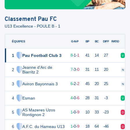
Classement
Pau FC
U13 Excellence - POULE B - 1
ÉQUIPES
PTS
JO
G-N-P
BP
BC
DIFF
RATIO
1
Pau Football Club 3
25
10
8
-
1
-
1
41
14
27
V
N
Jeanne d'Arc de
2
24
10
7
-
3
-
0
31
11
20
N
N
Biarritz 2
3
Aviron Bayonnais 3
20
10
6
-
2
-
2
45
20
25
N
V
4
Esman
12
10
4
-
0
-
6
28
31
-3
V
D
AS Mazeres Uzos
5
3
10
1
-
0
-
9
10
33
-23
D
D
Rontignon 2
6
A.F.C. du Hameau U13
3
10
1
-
0
-
9
18
64
-46
D
D