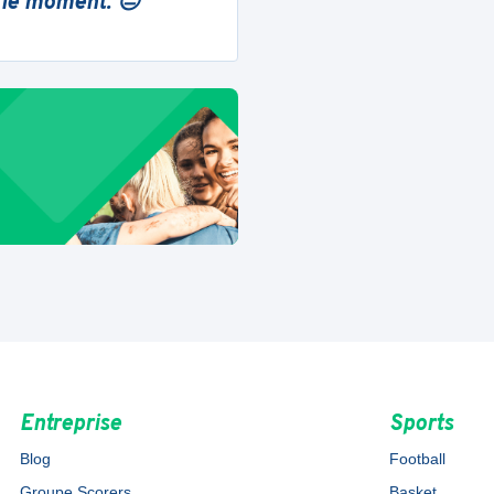
 le moment. 😔
Entreprise
Sports
Blog
Football
Groupe Scorers
Basket