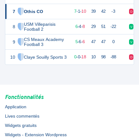
7
Othis CO
22
18
7
-
1
-
10
39
42
-3
D
V
USM Villeparisis
8
22
18
6
-
4
-
8
29
51
-22
V
V
Football 2
CS Meaux Academy
9
20
18
5
-
6
-
6
47
47
0
V
V
Football 3
10
Claye Souilly Sports 3
0
18
0
-
0
-
18
10
98
-88
D
D
Fonctionnalités
Application
Lives commentés
Widgets gratuits
Widgets - Extension Wordpress