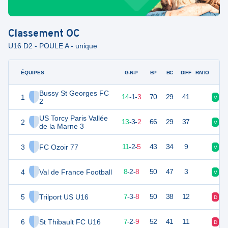
Classement
OC
U16 D2 - POULE A - unique
ÉQUIPES
PTS
JO
G-N-P
BP
BC
DIFF
RATIO
Bussy St Georges FC
1
43
18
14
-
1
-
3
70
29
41
V
V
2
US Torcy Paris Vallée
2
41
18
13
-
3
-
2
66
29
37
V
V
de la Marne 3
3
FC Ozoir 77
35
18
11
-
2
-
5
43
34
9
V
D
4
Val de France Football
26
18
8
-
2
-
8
50
47
3
V
D
5
Trilport US U16
24
18
7
-
3
-
8
50
38
12
D
D
6
St Thibault FC U16
23
18
7
-
2
-
9
52
41
11
D
D