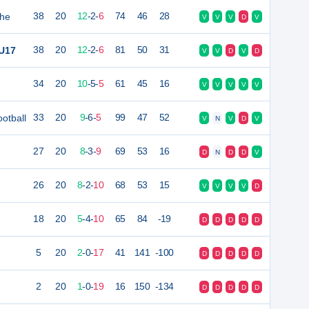
che
38
20
12
-
2
-
6
74
46
28
V
V
V
D
V
 U17
38
20
12
-
2
-
6
81
50
31
V
V
D
V
D
34
20
10
-
5
-
5
61
45
16
V
V
V
V
V
ootball
33
20
9
-
6
-
5
99
47
52
V
N
V
D
V
27
20
8
-
3
-
9
69
53
16
D
N
D
D
V
26
20
8
-
2
-
10
68
53
15
V
V
V
V
D
18
20
5
-
4
-
10
65
84
-19
D
D
D
D
D
5
20
2
-
0
-
17
41
141
-100
D
D
D
D
D
2
20
1
-
0
-
19
16
150
-134
D
D
D
D
D