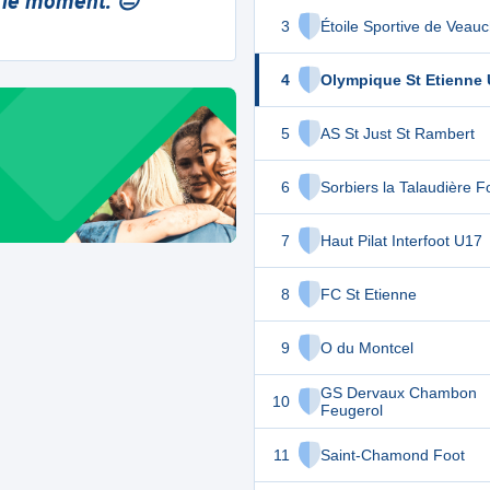
 le moment. 😔
3
Étoile Sportive de Veau
4
Olympique St Etienne
5
AS St Just St Rambert
6
Sorbiers la Talaudière F
7
Haut Pilat Interfoot U17
8
FC St Etienne
9
O du Montcel
GS Dervaux Chambon
10
Feugerol
11
Saint-Chamond Foot