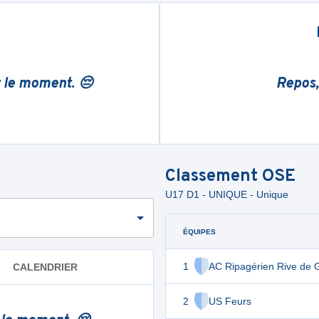
r le moment. 😔
Repos,
Classement
OSE
U17 D1 - UNIQUE - Unique
ÉQUIPES
1
AC Ripagérien Rive de G
CALENDRIER
2
US Feurs