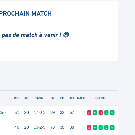
PROCHAIN MATCH
 pas de match à venir ! 😎
PTS
JO
G-N-P
BP
BC
DIFF
RATIO
FORME
ier
51
20
17
-
0
-
3
89
32
57
D
V
D
V
V
40
20
13
-
2
-
5
73
35
38
D
V
V
V
V