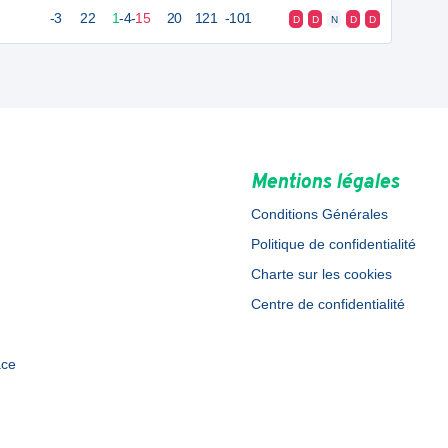
-3
22
1
-
4
-
15
20
121
-101
D
D
N
D
D
Mentions légales
Conditions Générales
Politique de confidentialité
Charte sur les cookies
Centre de confidentialité
ace