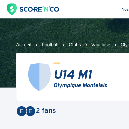
Nos 
Accueil
Football
Clubs
Vaucluse
Oly
U14 M1
Olympique Montelais
2
fans
E
E