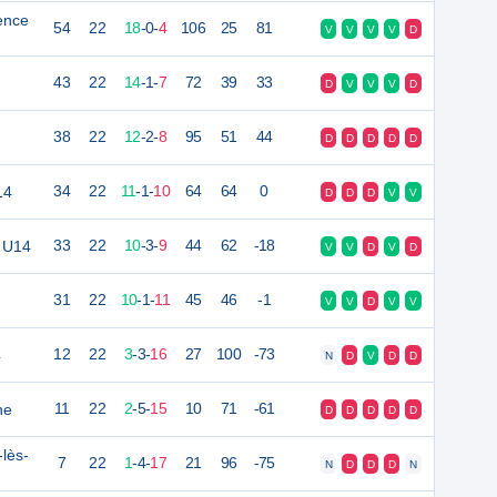
ence
54
22
18
-
0
-
4
106
25
81
V
V
V
V
D
43
22
14
-
1
-
7
72
39
33
D
V
V
V
D
38
22
12
-
2
-
8
95
51
44
D
D
D
D
D
14
34
22
11
-
1
-
10
64
64
0
D
D
D
V
V
n U14
33
22
10
-
3
-
9
44
62
-18
V
V
D
V
D
31
22
10
-
1
-
11
45
46
-1
V
V
D
V
V
4
12
22
3
-
3
-
16
27
100
-73
N
D
V
D
D
ne
11
22
2
-
5
-
15
10
71
-61
D
D
D
D
D
-lès-
7
22
1
-
4
-
17
21
96
-75
N
D
D
D
N