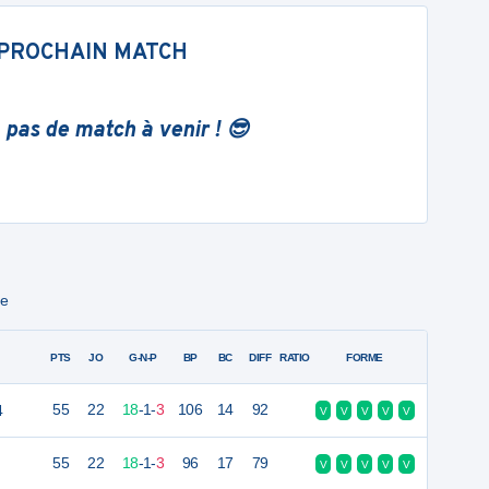
PROCHAIN MATCH
 pas de match à venir ! 😎
ue
PTS
JO
G-N-P
BP
BC
DIFF
RATIO
FORME
4
55
22
18
-
1
-
3
106
14
92
V
V
V
V
V
55
22
18
-
1
-
3
96
17
79
V
V
V
V
V