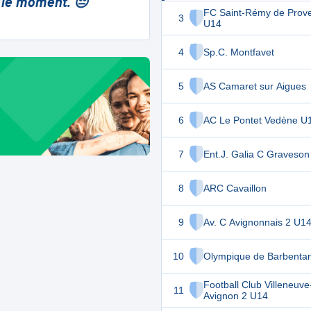
 le moment. 😔
FC Saint-Rémy de Prov
3
U14
4
Sp.C. Montfavet
5
AS Camaret sur Aigues
6
AC Le Pontet Vedène U
7
Ent.J. Galia C Graveso
8
ARC Cavaillon
9
Av. C Avignonnais 2 U1
10
Olympique de Barbenta
Football Club Villeneuve
11
Avignon 2 U14