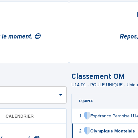
r le moment. 😔
Repos,
Classement
OM
U14 D1 - POULE UNIQUE - Uniq
ÉQUIPES
1
Espérance Pernoise U1
CALENDRIER
2
Olympique Montelais