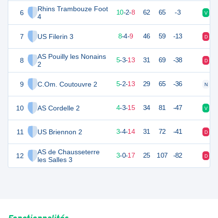
Rhins Trambouze Foot
6
30
22
10
-
2
-
8
62
65
-3
V
D
4
7
US Filerin 3
27
22
8
-
4
-
9
46
59
-13
D
D
AS Pouilly les Nonains
8
17
22
5
-
3
-
13
31
69
-38
D
V
2
9
C.Om. Coutouvre 2
15
22
5
-
2
-
13
29
65
-36
N
D
10
AS Cordelle 2
15
22
4
-
3
-
15
34
81
-47
V
N
11
US Briennon 2
12
22
3
-
4
-
14
31
72
-41
D
D
AS de Chausseterre
12
6
22
3
-
0
-
17
25
107
-82
D
D
les Salles 3