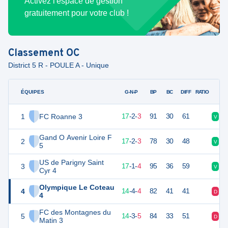
Activez l'espace de gestion
gratuitement pour votre club !
Classement
OC
District 5 R - POULE A - Unique
ÉQUIPES
PTS
JO
G-N-P
BP
BC
DIFF
RATIO
1
FC Roanne 3
53
22
17
-
2
-
3
91
30
61
V
V
Gand O Avenir Loire F
2
53
22
17
-
2
-
3
78
30
48
V
V
5
US de Parigny Saint
3
52
22
17
-
1
-
4
95
36
59
V
V
Cyr 4
Olympique Le Coteau
4
46
22
14
-
4
-
4
82
41
41
D
V
4
FC des Montagnes du
5
45
22
14
-
3
-
5
84
33
51
D
D
Matin 3