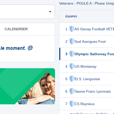
Veterans - POULE A - Phase Uniq
ÉQUIPES
1
AS Genay Football VE
CALENDRIER
2
Sud Azergues Foot
 le moment. 😔
3
Olympic Sathonay Foo
4
US Montanay
5
Et.S. Lierguoise
6
Saone Franc Lyonnais
7
CS Reyrieux