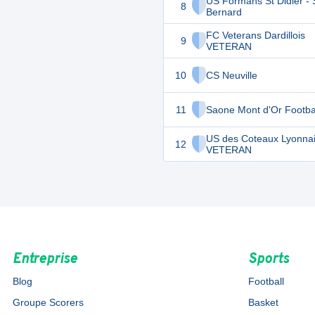
US Formans St Didier - 
8
Bernard
FC Veterans Dardillois
9
VETERAN
10
CS Neuville
11
Saone Mont d'Or Footba
US des Coteaux Lyonna
12
VETERAN
Entreprise
Sports
Blog
Football
Groupe Scorers
Basket