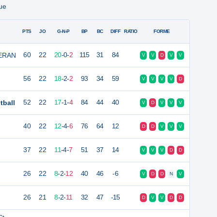
ue
PTS
JO
G-N-P
BP
BC
DIFF
RATIO
FORME
TERAN
60
22
20
-
0
-
2
115
31
84
V
V
D
V
V
56
22
18
-
2
-
2
93
34
59
V
V
V
V
D
tball
52
22
17
-
1
-
4
84
44
40
V
D
V
V
V
40
22
12
-
4
-
6
76
64
12
D
D
V
V
V
37
22
11
-
4
-
7
51
37
14
V
V
V
D
D
26
22
8
-
2
-
12
40
46
-6
V
D
D
N
V
26
21
8
-
2
-
11
32
47
-15
D
V
V
D
D