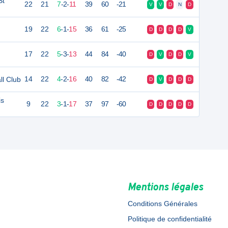
St
22
21
7
-
2
-
11
39
60
-21
V
V
D
N
D
19
22
6
-
1
-
15
36
61
-25
D
D
D
D
V
17
22
5
-
3
-
13
44
84
-40
D
V
D
D
V
ll Club
14
22
4
-
2
-
16
40
82
-42
D
V
D
D
D
is
9
22
3
-
1
-
17
37
97
-60
D
D
D
D
D
Mentions légales
Conditions Générales
Politique de confidentialité