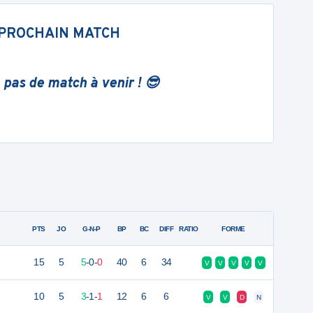
PROCHAIN MATCH
 pas de match à venir ! 😎
PTS
JO
G-N-P
BP
BC
DIFF
RATIO
FORME
15
5
5
-
0
-
0
40
6
34
V
V
V
V
V
10
5
3
-
1
-
1
12
6
6
V
V
D
N