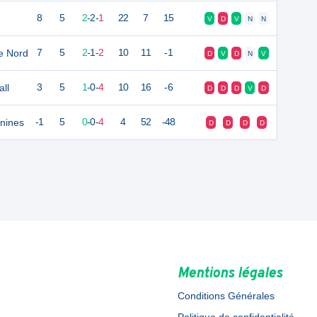
8
5
2
-
2
-
1
22
7
15
V
D
V
N
N
ce Nord
7
5
2
-
1
-
2
10
11
-1
D
V
D
N
V
all
3
5
1
-
0
-
4
10
16
-6
D
D
D
V
D
nines
-1
5
0
-
0
-
4
4
52
-48
D
D
D
D
Mentions légales
Conditions Générales