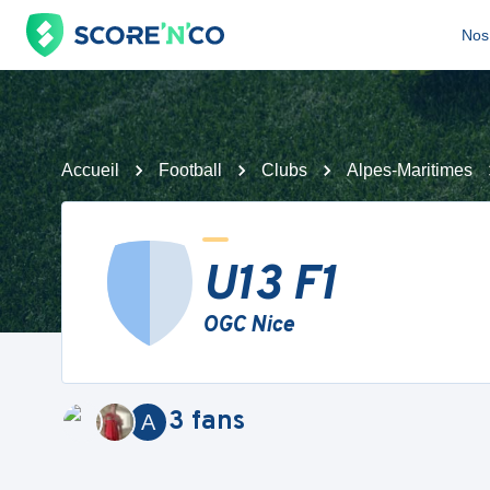
Nos 
Accueil
Football
Clubs
Alpes-Maritimes
U13 F1
OGC Nice
3
fans
A