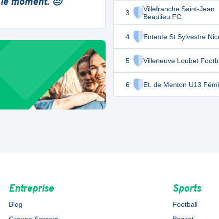
 le moment. 😔
Villefranche Saint-Jean
3
Beaulieu FC
4
Entente St Sylvestre Ni
5
Villeneuve Loubet Footb
6
Et. de Menton U13 Fémi
Entreprise
Sports
Blog
Football