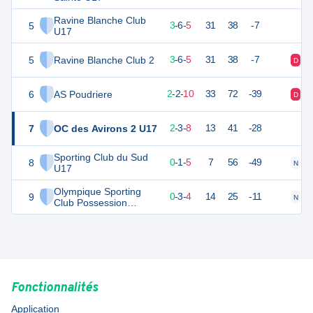
Ravine Blanche Club
5
29
14
3
-
6
-
5
31
38
-7
U17
5
Ravine Blanche Club 2
29
14
3
-
6
-
5
31
38
-7
D
D
6
AS Poudriere
22
14
2
-
2
-
10
33
72
-39
D
D
7
OC des Avirons 2 U17
22
13
2
-
3
-
8
13
41
-28
Sporting Club du Sud
8
7
8
0
-
1
-
5
7
56
-49
N
D
U17
Olympique Sporting
9
10
7
0
-
3
-
4
14
25
-11
N
D
Club Possession
Dragons U17
Fonctionnalités
Application