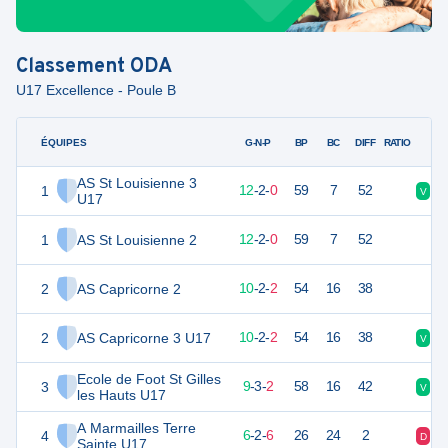
Classement
ODA
U17 Excellence - Poule B
ÉQUIPES
PTS
JO
G-N-P
BP
BC
DIFF
RATIO
AS St Louisienne 3
1
52
14
12
-
2
-
0
59
7
52
V
V
U17
1
AS St Louisienne 2
52
14
12
-
2
-
0
59
7
52
2
AS Capricorne 2
46
14
10
-
2
-
2
54
16
38
2
AS Capricorne 3 U17
46
14
10
-
2
-
2
54
16
38
V
V
Ecole de Foot St Gilles
3
44
14
9
-
3
-
2
58
16
42
V
V
les Hauts U17
A Marmailles Terre
4
34
14
6
-
2
-
6
26
24
2
D
D
Sainte U17