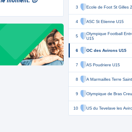
 le moment. 😔
3
Ecole de Foot St Gilles 
4
ASC St Etienne U15
Olympique Football Ent
5
U15
6
OC des Avirons U15
7
AS Poudriere U15
8
A Marmailles Terre Sain
9
Olympique de Bras Cre
10
US du Tevelave les Avir