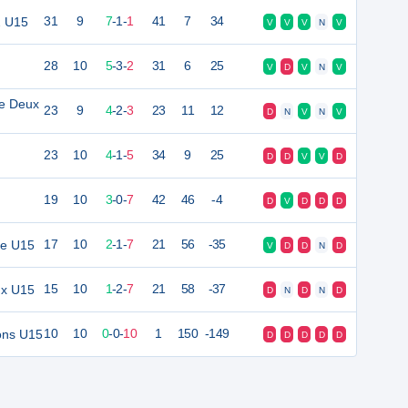
2 U15
31
9
7
-
1
-
1
41
7
34
V
V
V
N
V
28
10
5
-
3
-
2
31
6
25
V
D
V
N
V
re Deux
23
9
4
-
2
-
3
23
11
12
D
N
V
N
V
23
10
4
-
1
-
5
34
9
25
D
D
V
V
D
19
10
3
-
0
-
7
42
46
-4
D
V
D
D
D
te U15
17
10
2
-
1
-
7
21
56
-35
V
D
D
N
D
ux U15
15
10
1
-
2
-
7
21
58
-37
D
N
D
N
D
ons U15
10
10
0
-
0
-
10
1
150
-149
D
D
D
D
D