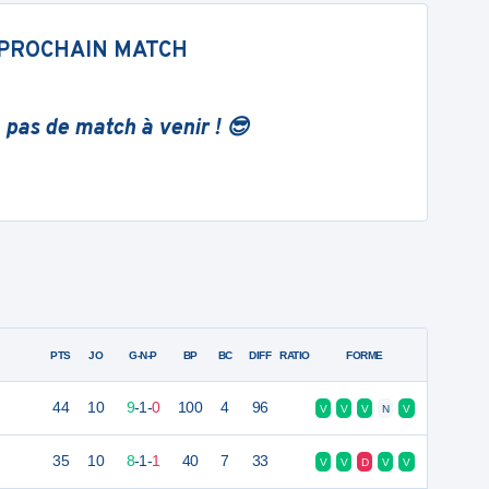
PROCHAIN MATCH
 pas de match à venir ! 😎
PTS
JO
G-N-P
BP
BC
DIFF
RATIO
FORME
44
10
9
-
1
-
0
100
4
96
V
V
V
N
V
35
10
8
-
1
-
1
40
7
33
V
V
D
V
V