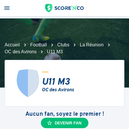
Accueil
Football
Clubs
La Réunion
OC des Avirons
U11 M3
U11 M3
OC des Avirons
Aucun fan, soyez le premier !
DEVENIR FAN