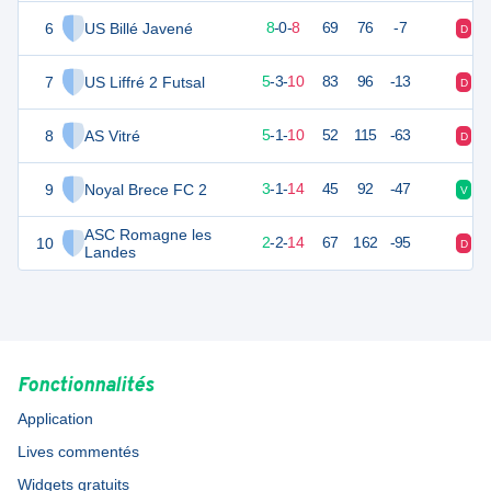
6
US Billé Javené
22
18
8
-
0
-
8
69
76
-7
D
V
7
US Liffré 2 Futsal
18
18
5
-
3
-
10
83
96
-13
D
V
8
AS Vitré
14
18
5
-
1
-
10
52
115
-63
D
D
9
Noyal Brece FC 2
10
18
3
-
1
-
14
45
92
-47
V
D
ASC Romagne les
10
8
18
2
-
2
-
14
67
162
-95
D
D
Landes
Fonctionnalités
Application
Lives commentés
Widgets gratuits