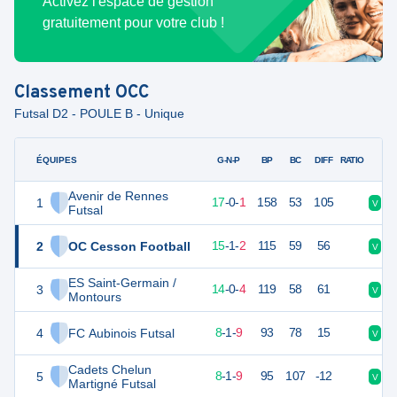
Activez l'espace de gestion
gratuitement pour votre club !
Classement
OCC
Futsal D2 - POULE B - Unique
ÉQUIPES
PTS
JO
G-N-P
BP
BC
DIFF
RATIO
Avenir de Rennes
1
51
18
17
-
0
-
1
158
53
105
V
V
Futsal
2
OC Cesson Football
46
18
15
-
1
-
2
115
59
56
V
V
ES Saint-Germain /
3
42
18
14
-
0
-
4
119
58
61
V
V
Montours
4
FC Aubinois Futsal
25
18
8
-
1
-
9
93
78
15
V
V
Cadets Chelun
5
25
18
8
-
1
-
9
95
107
-12
V
D
Martigné Futsal