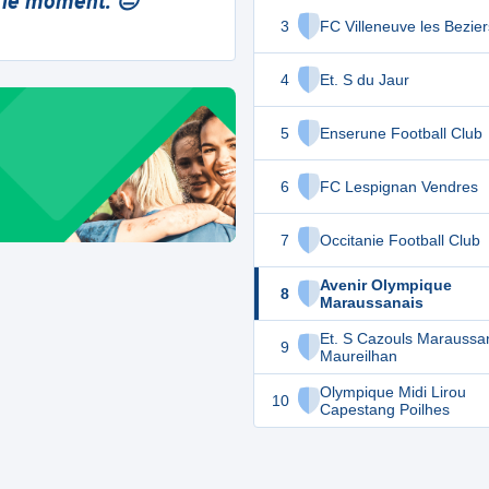
 le moment. 😔
3
FC Villeneuve les Bezier
4
Et. S du Jaur
5
Enserune Football Club
6
FC Lespignan Vendres
7
Occitanie Football Club
Avenir Olympique
8
Maraussanais
Et. S Cazouls Maraussa
9
Maureilhan
Olympique Midi Lirou
10
Capestang Poilhes