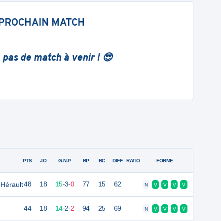
PROCHAIN MATCH
 pas de match à venir ! 😎
PTS
JO
G-N-P
BP
BC
DIFF
RATIO
FORME
Hérault
48
18
15
-
3
-
0
77
15
62
N
V
V
V
V
44
18
14
-
2
-
2
94
25
69
N
V
V
V
V