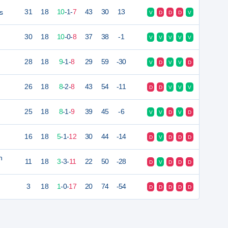
s
31
18
10
-
1
-
7
43
30
13
V
D
D
D
V
30
18
10
-
0
-
8
37
38
-1
V
V
V
V
V
28
18
9
-
1
-
8
29
59
-30
V
D
V
V
D
26
18
8
-
2
-
8
43
54
-11
D
D
V
V
V
25
18
8
-
1
-
9
39
45
-6
V
V
D
V
D
16
18
5
-
1
-
12
30
44
-14
D
V
D
D
D
n
11
18
3
-
3
-
11
22
50
-28
D
V
D
D
D
3
18
1
-
0
-
17
20
74
-54
D
D
D
D
D