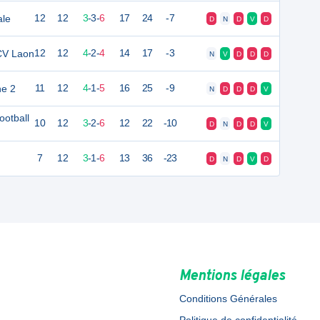
ale
12
12
3
-
3
-
6
17
24
-7
D
N
D
V
D
CV Laon
12
12
4
-
2
-
4
14
17
-3
N
V
D
D
D
e 2
11
12
4
-
1
-
5
16
25
-9
N
D
D
D
V
otball
10
12
3
-
2
-
6
12
22
-10
D
N
D
D
V
7
12
3
-
1
-
6
13
36
-23
D
N
D
V
D
Mentions légales
Conditions Générales