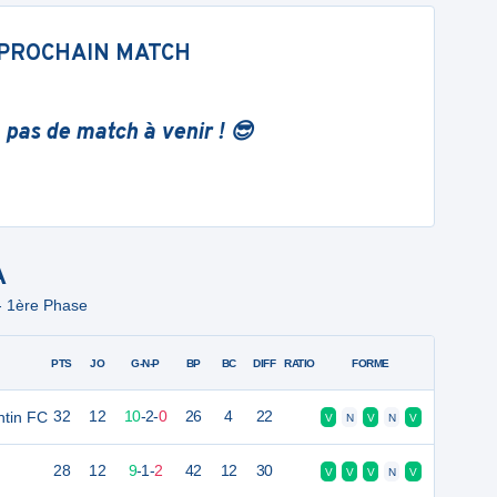
PROCHAIN MATCH
 pas de match à venir ! 😎
A
- 1ère Phase
PTS
JO
G-N-P
BP
BC
DIFF
RATIO
FORME
ntin FC
32
12
10
-
2
-
0
26
4
22
V
N
V
N
V
28
12
9
-
1
-
2
42
12
30
V
V
V
N
V