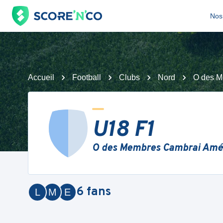
Nos 
Accueil
Football
Clubs
Nord
O des M
U18 F1
O des Membres Cambrai Amé
6
fans
L
M
E