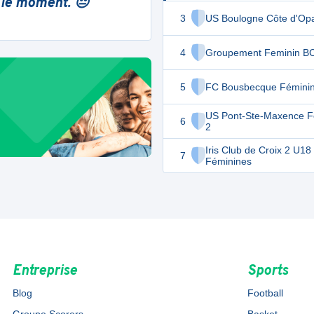
 le moment. 😔
3
US Boulogne Côte d'Op
4
Groupement Feminin B
5
FC Bousbecque Féminin
US Pont-Ste-Maxence Fo
6
2
Iris Club de Croix 2 U18
7
Féminines
Entreprise
Sports
Blog
Football