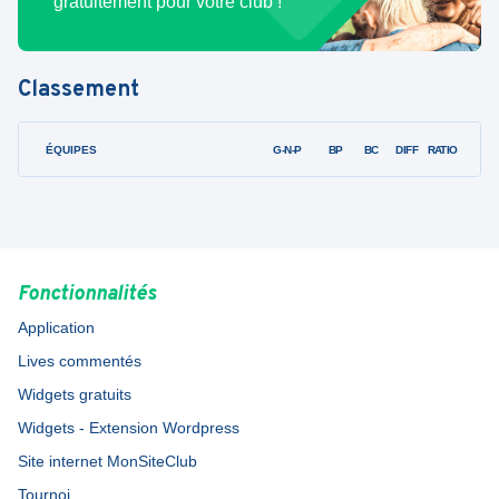
gratuitement pour votre club !
Classement
ÉQUIPES
PTS
JO
G-N-P
BP
BC
DIFF
RATIO
Fonctionnalités
Application
Lives commentés
Widgets gratuits
Widgets - Extension Wordpress
Site internet MonSiteClub
Tournoi