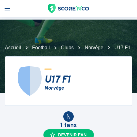
Accueil
Football
Clubs
Norvège
U17 F1
U17 F1
Norvège
N
1
fans
DEVENIR FAN