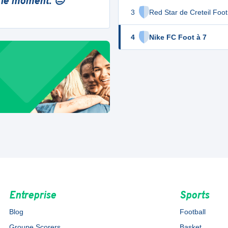
 le moment. 😔
3
Red Star de Creteil Foot
4
Nike FC Foot à 7
Entreprise
Sports
Blog
Football
Groupe Scorers
Basket