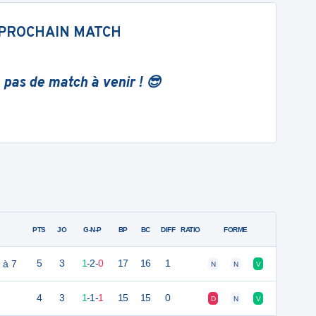
PROCHAIN MATCH
 pas de match à venir ! 😎
PTS
JO
G-N-P
BP
BC
DIFF
RATIO
FORME
 à 7
5
3
1
-
2
-
0
17
16
1
N
N
V
4
3
1
-
1
-
1
15
15
0
D
N
V