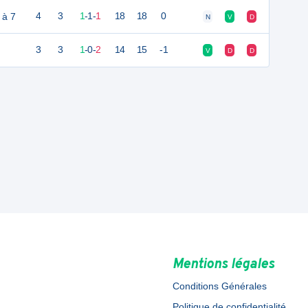
 à 7
4
3
1
-
1
-
1
18
18
0
N
V
D
3
3
1
-
0
-
2
14
15
-1
V
D
D
Mentions légales
Conditions Générales
Politique de confidentialité