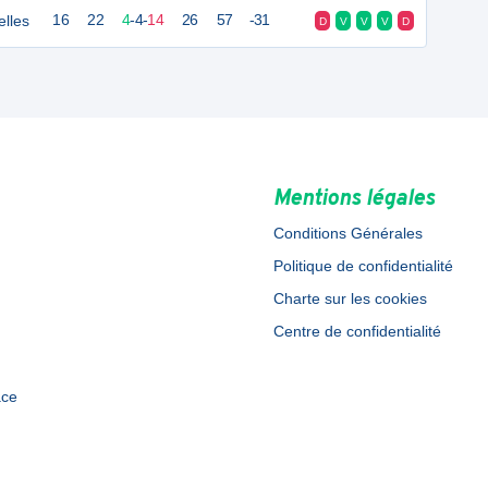
elles
16
22
4
-
4
-
14
26
57
-31
D
V
V
V
D
Mentions légales
Conditions Générales
Politique de confidentialité
Charte sur les cookies
Centre de confidentialité
ace