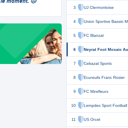
 le moment. 😔
3
UJ Clermontoise
4
Union Sportive Bassin M
5
FC Blanzat
6
Neyrat Foot Mosaic A
7
Cebazat Sports
8
Ecureuils Franc Rosier
9
FC Mirefleurs
10
Lempdes Sport Football
11
US Orcet