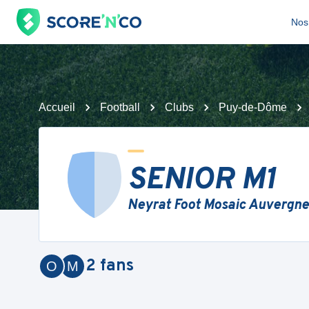
Nos 
Accueil
Football
Clubs
Puy-de-Dôme
SENIOR M1
Neyrat Foot Mosaic Auvergne
2
fans
O
M