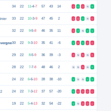
34
22
11
-
4
-
7
57
43
14
D
V
D
N
V
inier
33
22
10
-
3
-
9
47
45
2
D
D
V
N
D
32
22
9
-
5
-
8
46
35
11
D
V
N
V
V
uvergne
30
22
9
-
3
-
10
35
41
-6
V
D
V
D
D
29
22
8
-
5
-
9
36
39
-3
D
N
D
N
D
28
22
7
-
7
-
8
48
46
2
N
N
D
N
V
24
22
6
-
6
-
10
28
38
-10
V
N
N
V
V
 2
24
22
7
-
3
-
12
37
57
-20
V
D
D
D
D
19
22
5
-
4
-
13
32
54
-22
V
N
D
D
D