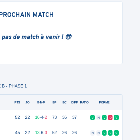
PROCHAIN MATCH
 pas de match à venir ! 😎
E B - PHASE 1
PTS
JO
G-N-P
BP
BC
DIFF
RATIO
FORME
52
22
16
-
4
-
2
73
36
37
V
N
V
D
V
45
22
13
-
6
-
3
52
26
26
N
N
V
V
V