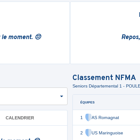
r le moment. 😔
Repos,
Classement
NFMA
Seniors Départemental 1 - POUL
ÉQUIPES
1
AS Romagnat
CALENDRIER
2
US Maringuoise