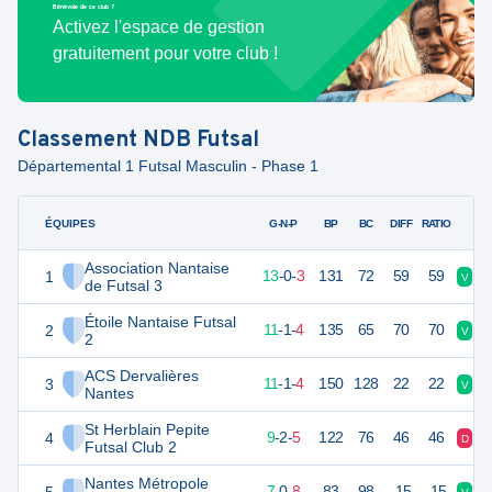
Bénévole de ce club ?
Activez l'espace de gestion
gratuitement pour votre club !
Classement
NDB Futsal
Départemental 1 Futsal Masculin - Phase 1
ÉQUIPES
PTS
JO
G-N-P
BP
BC
DIFF
RATIO
Association Nantaise
1
39
16
13
-
0
-
3
131
72
59
59
V
V
de Futsal 3
Étoile Nantaise Futsal
2
34
16
11
-
1
-
4
135
65
70
70
V
V
2
ACS Dervalières
3
33
16
11
-
1
-
4
150
128
22
22
V
N
Nantes
St Herblain Pepite
4
29
16
9
-
2
-
5
122
76
46
46
D
D
Futsal Club 2
Nantes Métropole
20
16
7
-
0
-
8
83
98
-15
-15