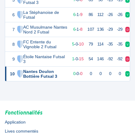
5
V
V
Futsal 3
La Stéphanoise de
6
19
16
6
-
1
-
9
86
112
-26
-26
V
D
Futsal
AC Musulmane Nantes
7
15
16
6
-
1
-
8
107
136
-29
-29
D
D
Nord 2 Futsal
FC Entente du
8
14
16
5
-
0
-
10
79
114
-35
-35
V
V
Vignoble 2 Futsal
Étoile Nantaise Futsal
9
3
16
1
-
0
-
15
54
146
-92
-92
D
D
3
Nantes Doulon
10
0
0
0
-
0
-
0
0
0
0
0
V
D
Bottière Futsal 3
Fonctionnalités
Application
Lives commentés