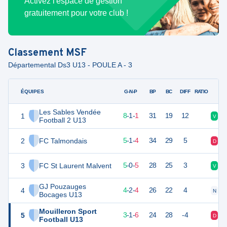
Activez l'espace de gestion
gratuitement pour votre club !
Classement
MSF
Départemental Ds3 U13 - POULE A - 3
ÉQUIPES
PTS
JO
G-N-P
BP
BC
DIFF
RATIO
Les Sables Vendée
1
25
10
8
-
1
-
1
31
19
12
V
V
Football 2 U13
2
FC Talmondais
16
10
5
-
1
-
4
34
29
5
D
D
3
FC St Laurent Malvent
15
10
5
-
0
-
5
28
25
3
V
D
GJ Pouzauges
4
14
10
4
-
2
-
4
26
22
4
N
V
Bocages U13
Mouilleron Sport
5
10
10
3
-
1
-
6
24
28
-4
D
D
Football U13