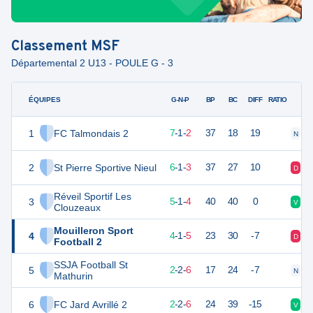
Classement
MSF
Départemental 2 U13 - POULE G - 3
ÉQUIPES
PTS
JO
G-N-P
BP
BC
DIFF
RATIO
1
FC Talmondais 2
22
10
7
-
1
-
2
37
18
19
N
V
2
St Pierre Sportive Nieul
19
10
6
-
1
-
3
37
27
10
D
D
Réveil Sportif Les
3
16
10
5
-
1
-
4
40
40
0
V
N
Clouzeaux
Mouilleron Sport
4
13
10
4
-
1
-
5
23
30
-7
D
V
Football 2
SSJA Football St
5
8
10
2
-
2
-
6
17
24
-7
N
D
Mathurin
6
FC Jard Avrillé 2
8
10
2
-
2
-
6
24
39
-15
V
N