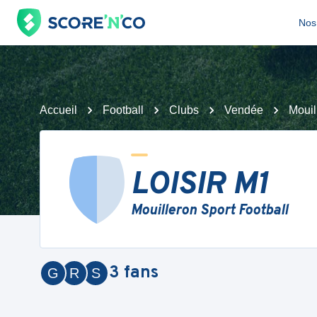
Nos 
Accueil
Football
Clubs
Vendée
Mouil
LOISIR M1
Mouilleron Sport Football
3
fans
G
R
S