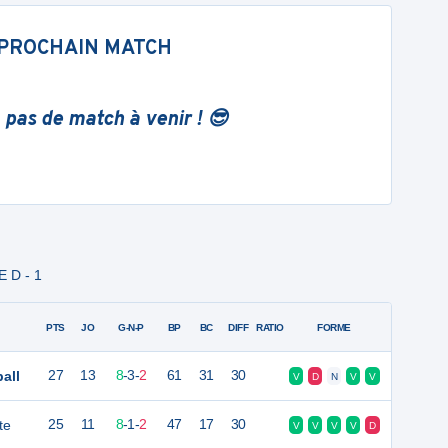
PROCHAIN MATCH
 pas de match à venir ! 😎
E D - 1
PTS
JO
G-N-P
BP
BC
DIFF
RATIO
FORME
all
27
13
8
-
3
-
2
61
31
30
V
D
N
V
V
te
25
11
8
-
1
-
2
47
17
30
V
V
V
V
D