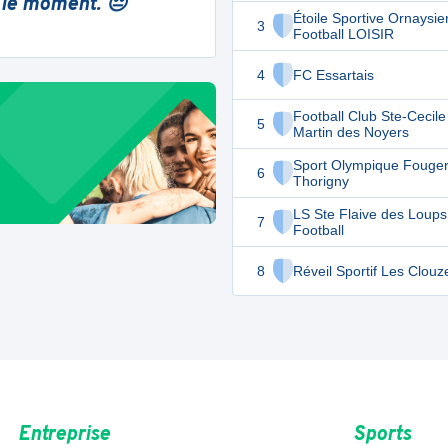
 le moment. 😔
Étoile Sportive Ornaysi
3
Football LOISIR
4
FC Essartais
Football Club Ste-Cecile
5
Martin des Noyers
Sport Olympique Fouge
6
Thorigny
LS Ste Flaive des Loups
7
Football
8
Réveil Sportif Les Clou
Entreprise
Sports