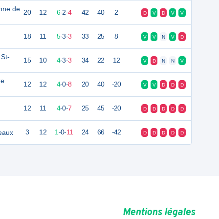
enne de
20
12
6
-
2
-
4
42
40
2
D
V
D
V
V
18
11
5
-
3
-
3
33
25
8
V
V
N
V
D
 St-
15
10
4
-
3
-
3
34
22
12
V
D
N
N
V
re
12
12
4
-
0
-
8
20
40
-20
V
V
D
D
D
12
11
4
-
0
-
7
25
45
-20
D
D
D
D
D
zeaux
3
12
1
-
0
-
11
24
66
-42
D
D
D
D
D
Mentions légales