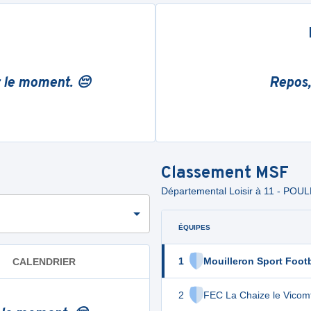
r le moment. 😔
Repos,
Classement
MSF
Départemental Loisir à 11 - POUL
ÉQUIPES
1
Mouilleron Sport Footb
CALENDRIER
2
FEC La Chaize le Vicom