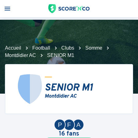
Accueil
Football
Clubs
Somme
Montdidier AC
SENIOR M1
SENIOR M1
Montdidier AC
P
F
A
16
fans